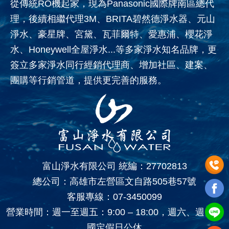
從傳統RO機起家，現為Panasonic國際牌南區總代
理，後續相繼代理3M、BRITA碧然德淨水器、元山
淨水、豪星牌、宮黛、瓦菲爾特、愛惠浦、櫻花淨
水、Honeywell全屋淨水...等多家淨水知名品牌，更
簽立多家淨水同行經銷代理商、增加社區、建案、
團購等行銷管道，提供更完善的服務。
富山淨水有限公司 統編：27702813
總公司：高雄市左營區文自路505巷57號
客服專線：
07-3450099
營業時間：週一至週五：9:00 – 18:00，週六、週日、
國定假日公休