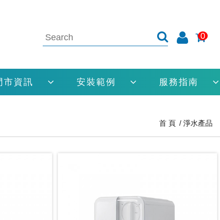
0
門市資訊
安裝範例
服務指南
首 頁
淨水產品