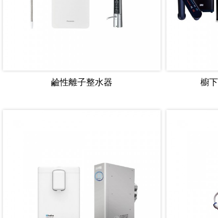
鹼性離子整水器
櫥下