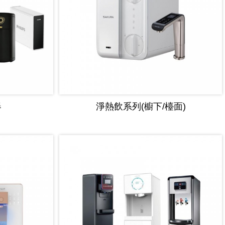
器
淨熱飲系列(櫥下/檯面)