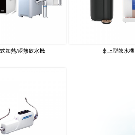
式加熱/瞬熱飲水機
桌上型飲水機