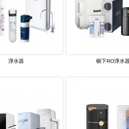
淨水器
櫥下RO淨水