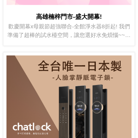
高雄楠梓門市-盛大開幕!
歡慶開幕x母親節超強聯合-全館淨水器8折起! 我們
準備了超棒的試水檯空間，讓您選好水免煩惱~~免
費試喝選到自己最適合的淨水器! 歡迎...