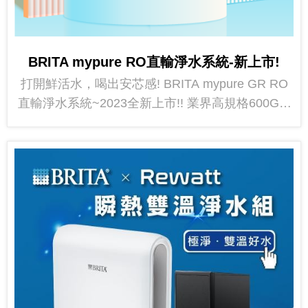
BRITA mypure RO直輸淨水系統-新上市!
打開鮮活水，喝出安芯感! BRITA mypure GR RO
直輸淨水系統~2023全新上市!! 業界高規格600G --
> GR600 旗艦大出水1000G --> GR1000