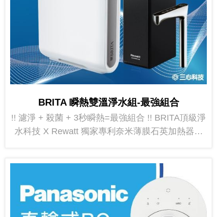
BRITA 瞬熱雙溫淨水組-最強組合
!! 濾淨 + 殺菌 + 3秒瞬熱=最強組合 !! BRITA頂級淨
水科技 X Rewatt 獨家專利奈米薄膜石英加熱器，
體積輕巧，可安裝於櫥櫃下 >>點我看更多