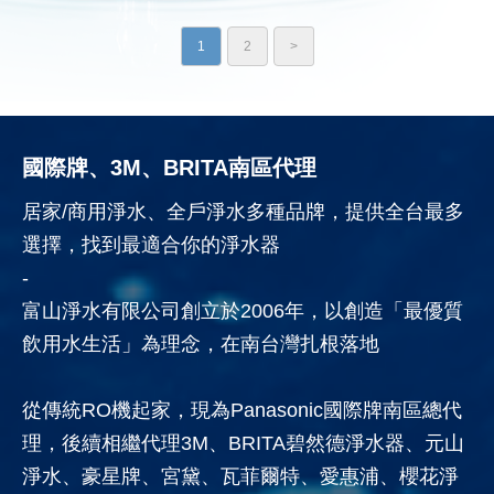
1
2
>
國際牌、3M、BRITA南區代理
居家/商用淨水、全戶淨水多種品牌，提供全台最多
選擇，找到最適合你的淨水器
-
富山淨水有限公司創立於2006年，以創造「最優質
飲用水生活」為理念，在南台灣扎根落地
從傳統RO機起家，現為Panasonic國際牌南區總代
理，後續相繼代理3M、BRITA碧然德淨水器、元山
淨水、豪星牌、宮黛、瓦菲爾特、愛惠浦、櫻花淨