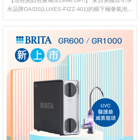
【現在開始在家喝水Level UP!!】 來自美國百年淨
水品牌OASIS(LUXES-FIZZ-401)的櫥下極奢氣泡三
溫UVC飲水機，正是近年喝水習慣改革的最新指
標...