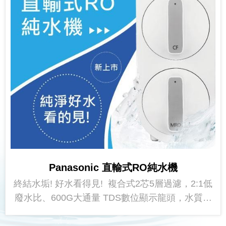
Panasonic 直輸式RO純水機
終結水垢! 好水看得見! 複合式2芯5層過濾，2:1低
廢水比、600G大通量 TDS數位顯示龍頭，水質狀
態一目了然 一體式水路設計，降低漏...