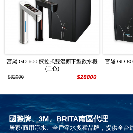
宮黛 GD-600 觸控式雙溫櫥下型飲水機
宮黛 GD-
(二色)
$28800
$32000
國際牌、3M、BRITA南區代理
居家/商用淨水、全戶淨水多種品牌，提供全台