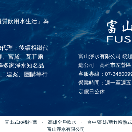
優質飲用水生活」為
區總代理，後續相繼代
星牌、宮黛、瓦菲爾
富山淨水有限公司 統編：
..等多家淨水知名品
總公司：高雄市左營區文
區、建案、團購等行
客服專線：
07-345009
營業時間：週一至週五：9
定假日公休
·
直出式ro機推薦
·
高雄全戶軟水
·
台中/高雄/新竹瞬熱
富山淨水有限公司