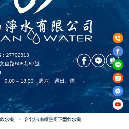
27702813
自路505巷57號
9
:00 – 18:00，週六、週日、國
式飲水機
·
台北/台南瞬熱廚下型飲水機