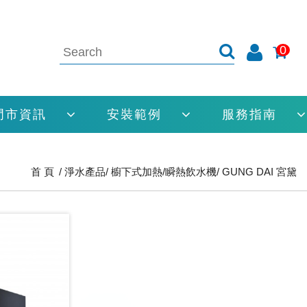
0
門市資訊
安裝範例
服務指南
首 頁
淨水產品
櫥下式加熱/瞬熱飲水機
GUNG DAI 宮黛