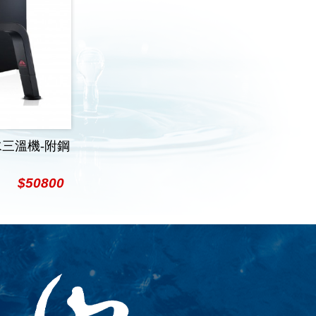
水三溫機-附鋼
$50800