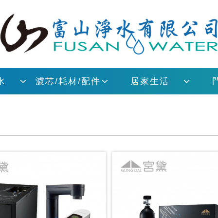
水
濾芯/耗材/配件
居家生活