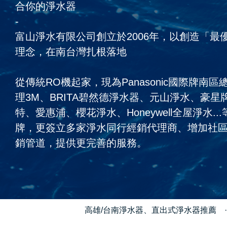
合你的淨水器
-
富山淨水有限公司創立於2006年，以創造「最
理念，在南台灣扎根落地
從傳統RO機起家，現為Panasonic國際牌南
理3M、BRITA碧然德淨水器、元山淨水、豪
特、愛惠浦、櫻花淨水、Honeywell全屋淨水.
牌，更簽立多家淨水同行經銷代理商、增加社
銷管道，提供更完善的服務。
高雄/台南淨水器、直出式淨水器推薦