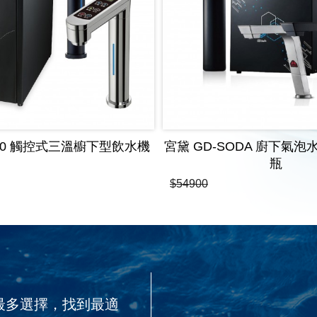
800 觸控式三溫櫥下型飲水機
宮黛 GD-SODA 廚下氣泡
瓶
$54900
最多選擇，找到最適