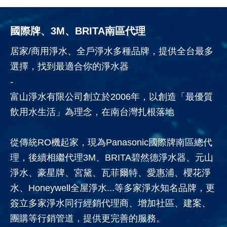
國際牌、3M、BRITA南區代理
居家/商用淨水、全戶淨水多種品牌，提供全台最多
選擇，找到最適合你的淨水器
-
富山淨水有限公司創立於2006年，以創造「最優質
飲用水生活」為理念，在南台灣扎根落地
從傳統RO機起家，現為Panasonic國際牌南區總代
理，後續相繼代理3M、BRITA碧然德淨水器、元山
淨水、豪星牌、宮黛、瓦菲爾特、愛惠浦、櫻花淨
水、Honeywell全屋淨水...等多家淨水知名品牌，更
簽立多家淨水同行經銷代理商、增加社區、建案、
團購等行銷管道，提供更完善的服務。