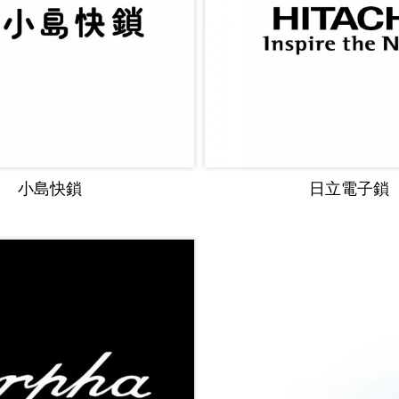
小島快鎖
日立電子鎖