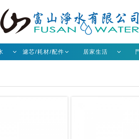
水
濾芯/耗材/配件
居家生活