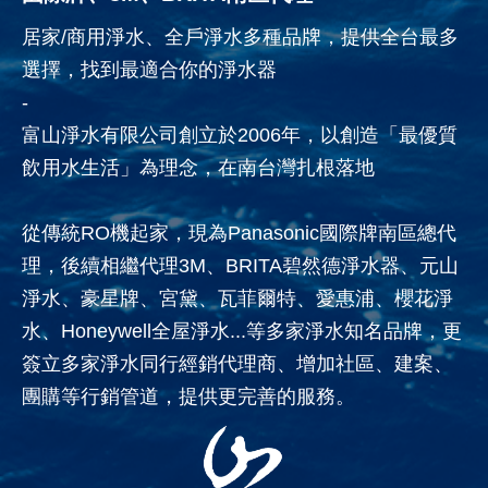
居家/商用淨水、全戶淨水多種品牌，提供全台最多
選擇，找到最適合你的淨水器
-
富山淨水有限公司創立於2006年，以創造「最優質
飲用水生活」為理念，在南台灣扎根落地
從傳統RO機起家，現為Panasonic國際牌南區總代
理，後續相繼代理3M、BRITA碧然德淨水器、元山
淨水、豪星牌、宮黛、瓦菲爾特、愛惠浦、櫻花淨
水、Honeywell全屋淨水...等多家淨水知名品牌，更
簽立多家淨水同行經銷代理商、增加社區、建案、
團購等行銷管道，提供更完善的服務。