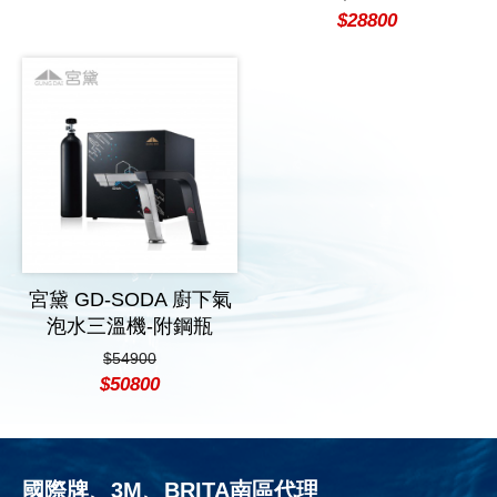
$28800
宮黛 GD-SODA 廚下氣
泡水三溫機-附鋼瓶
$54900
$50800
國際牌、3M、BRITA南區代理