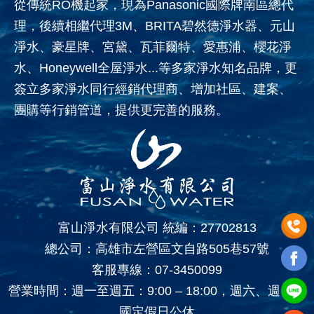
從傳統RO機起家，現為Panasonic國際牌南區總代
理，後續相繼代理3M、BRITA碧然德淨水器、元山
淨水、豪星牌、宮黛、瓦菲爾特、愛惠浦、櫻花淨
水、Honeywell全屋淨水...等多家淨水知名品牌，更
簽立多家淨水同行經銷代理商、增加社區、建案、
團購等行銷管道，提供更完善的服務。
富山淨水有限公司 統編：27702813
總公司：高雄市左營區文自路505巷57號
客服專線：
07-3450099
營業時間：週一至週五：9:00 – 18:00，週六、週日、
國定假日公休