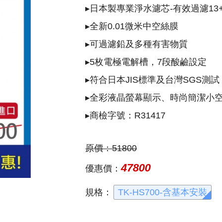
▸日本製專業淨水濾芯-有效過濾13
▸全新0.01微米中空絲膜
▸可過濾鉛及多種有害物質
▸5枚電極電解槽，7段酸鹼設定
▸符合日本JIS標準及台灣SGS測試
▸全彩液晶螢幕顯示、時尚簡潔小
▸商檢字號：R31417
原價：
51800
47800
優惠價：
規格：
TK-HS700-含基本安裝