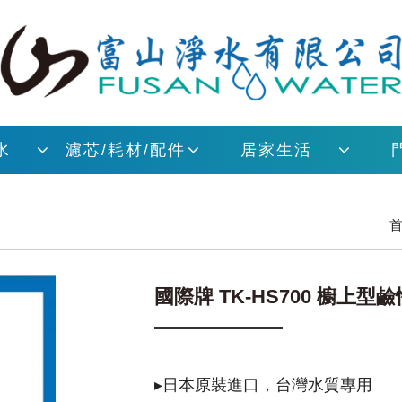
水
濾芯/耗材/配件
居家生活
首
國際牌 TK-HS700 櫥上
▸日本原裝進口，台灣水質專用